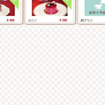
¥ 400
カジノ
¥ 390
絹プリン