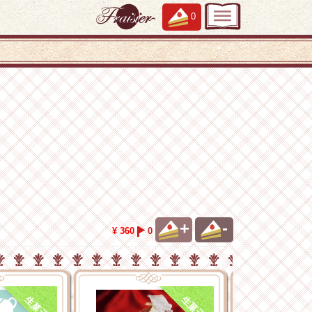
0
+
-
¥ 360
0
生菓子
生菓子