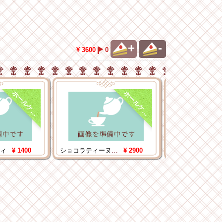
+
-
¥ 3600
0
ホ
ー
ル
ケ
ホ
ー
ル
ケ
ー
キ
ー
キ
ィ
¥ 1400
ショコラティーヌ 5号
¥ 2900
タルトフリュイ 