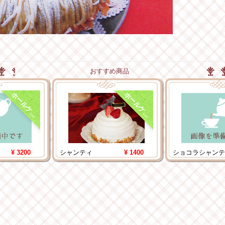
おすすめ商品
ホ
ー
ル
ケ
ホ
ー
ル
ケ
ー
キ
ー
キ
¥ 3200
シャンティ
¥ 1400
ショコラシャンテ