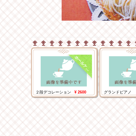
ホ
ー
ル
ケ
ー
キ
２段デコレーション
¥ 2600
グランドピアノ