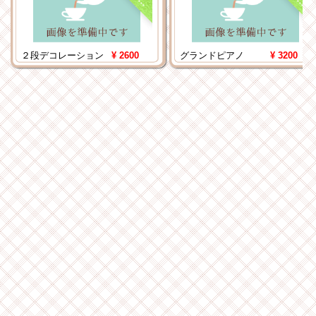
ー
キ
ー
キ
２段デコレーション
¥ 2600
グランドピアノ
¥ 3200