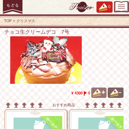
0
TOP
クリスマス
チョコ生クリームデコ 7号
+
-
¥ 4300
0
おすすめ商品
ホ
ー
ル
ケ
ホ
ー
ル
ケ