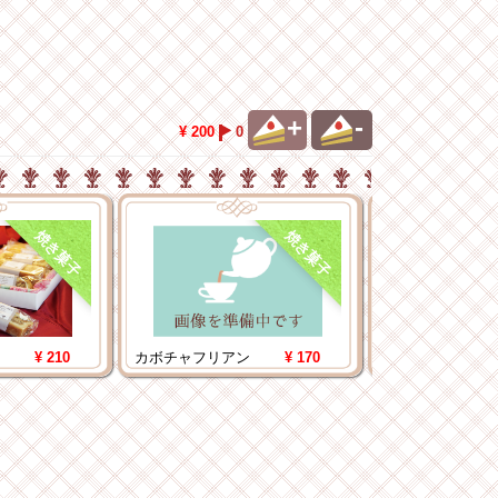
+
-
¥ 200
0
焼き菓子
焼き菓子
¥ 210
カボチャフリアン
¥ 170